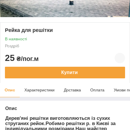
Рейка для решітки
В наявності
Роздріб
25
₴/пог.м
Купити
Опис
Характеристики
Доставка
Оплата
Умови п
Опис
Дерев'яні решітки виготовляються із сухих
струганих рейок.Робимо решітки р. в Києві за
індивідуальними розмірами.Наш майстер