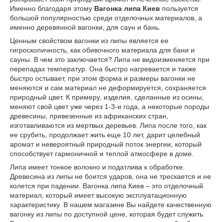
Именно благодаря этому
Вагонка липа Киев
пользуется
большой популярностью среди отделочных материалов, а
именно деревянной вагонки, для саун и бань.
Ценным свойством вагонки из липы является ее
гигроскопичность, как обивочного материала для бани и
сауны. В чем это заключается? Липа не видоизменяется при
перепадах температур. Она быстро нагревается и также
быстро остывает, при этом форма и размеры вагонки не
меняются и сам материал не деформируется, сохраняется
природный цвет. К примеру, изделия, сделанные из осины,
меняют свой цвет уже через 1-3-и года, а некоторые породы
древесины, привезенные из африканских стран,
изготавливаются из мертвых деревьев. Липа после того, как
ее срубить, продолжает жить еще 10 лет, дарит целебный
аромат и невероятный природный поток энергии, который
способствует гармоничной и теплой атмосфере в доме.
Липа имеет тонкое волокно и податлива к обработке.
Древесина из липы не боится ударов, она не трескается и не
колется при падении. Вагонка липа Киев – это отделочный
материал, который имеет высокую эксплуатационную
характеристику. В нашем магазине Вы найдете качественную
вагонку из липы по доступной цене, которая будет служить