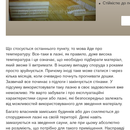
Стійкістю до 
Що стосується останнього пункту, то мова йде про
температуру. Все-таки в лазні, як правило, дуже висока
температура і це означає, що необхідно підбирати матеріал,
який зможе її витримати. В іншому випадку споруда з роками
просто зруйнується. Причому іноді таке може статися і через
кілька місяців, коли очевидно почнуть прогнивати дошки.
Зазвичай все починає з підлоги і закінчується стінами. У
підсумку використовувати таку лазню в своє задоволення вже
неможливо. Не варто забувати і про експлуатаційні
характеристики сауни або лазні, які безпосередньо залежать
від можливостей використовуваного для зведення матеріалу.
Багато власників заміських будинків або дач схиляються до
спорудження лазні на своїй території. Деякі навіть
замахуються на зведення сауни, але при цьому абсолютно
не розуміють, що потрібно для такого приміщення. Насправді