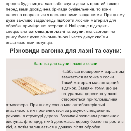
процес будівництва лазні або сауни досить простий і якщо
перед вами досвідчена бригада будівельників, то вони
напевно впораються з поставленими завданнями. При цьому
дуже важливо заздалегідь підібрати якісний матеріал для
обробки приміщення всередині. Найкраще підходить
спеціальна
вагонка для лазні та сауни
, яка сьогодні на
ринку буває дуже різноманітною і часто дивує своїми
властивостями покупців.
Різновиди вагонка для лазні та сауни:
Вагонка для сауни і лазні з сосни
Найбільш поширеним варіантом
вважається вагонка з сосни.
Такий матеріал має янтарний
відтінок. Завдяки тому, що це
натуральна деревина у лазні
створюється приголомшлива
атмосфера. При цьому сосна має антибактеріальні
властивості, які проявляються за рахунок спеціальних
речовин в структурі дерева. Зазвичай захисним речовиною
виступає фітонцид, який допомагає дереву безпечно рости в
лісі, а потім залишається у дошках після обробки.