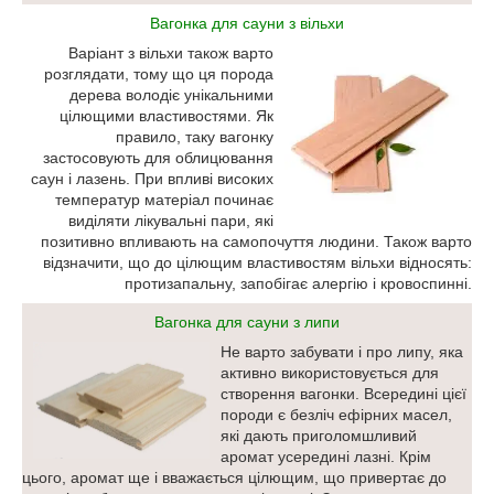
Вагонка для сауни з вільхи
Варіант з вільхи також варто
розглядати, тому що ця порода
дерева володіє унікальними
цілющими властивостями. Як
правило, таку вагонку
застосовують для облицювання
саун і лазень. При впливі високих
температур матеріал починає
виділяти лікувальні пари, які
позитивно впливають на самопочуття людини. Також варто
відзначити, що до цілющим властивостям вільхи відносять:
протизапальну, запобігає алергію і кровоспинні.
Вагонка для сауни з липи
Не варто забувати і про липу, яка
активно використовується для
створення вагонки. Всередині цієї
породи є безліч ефірних масел,
які дають приголомшливий
аромат усередині лазні. Крім
цього, аромат ще і вважається цілющим, що привертає до