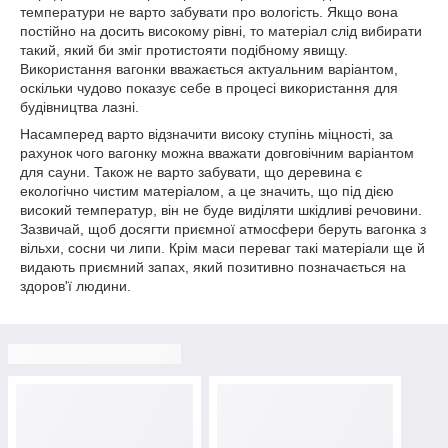
температури не варто забувати про вологість. Якщо вона
постійно на досить високому рівні, то матеріал слід вибирати
такий, який би зміг протистояти подібному явищу.
Використання вагонки вважається актуальним варіантом,
оскільки чудово показує себе в процесі використання для
будівництва лазні.
Насамперед варто відзначити високу ступінь міцності, за
рахунок чого вагонку можна вважати довговічним варіантом
для сауни. Також не варто забувати, що деревина є
екологічно чистим матеріалом, а це значить, що під дією
високий температур, він не буде виділяти шкідливі речовини.
Зазвичай, щоб досягти приємної атмосфери беруть вагонка з
вільхи, сосни чи липи. Крім маси переваг такі матеріали ще й
видають приємний запах, який позитивно позначається на
здоров'ї людини.