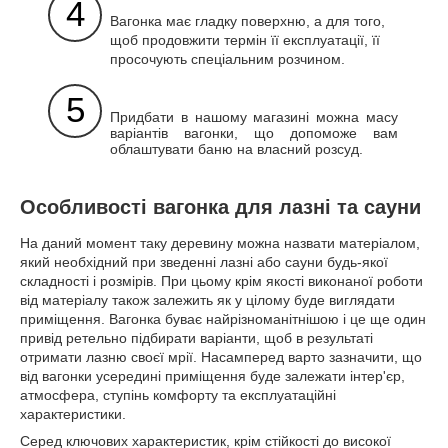
4
Вагонка має гладку поверхню, а для того,
щоб продовжити термін її експлуатації, її
просочують спеціальним розчином.
5
Придбати в нашому магазині можна масу
варіантів вагонки, що допоможе вам
облаштувати баню на власний розсуд.
Особливості вагонка для лазні та сауни
На даний момент таку деревину можна назвати матеріалом,
який необхідний при зведенні лазні або сауни будь-якої
складності і розмірів. При цьому крім якості виконаної роботи
від матеріалу також залежить як у цілому буде виглядати
приміщення. Вагонка буває найрізноманітнішою і це ще один
привід ретельно підбирати варіанти, щоб в результаті
отримати лазню своєї мрії. Насамперед варто зазначити, що
від вагонки усередині приміщення буде залежати інтер'єр,
атмосфера, ступінь комфорту та експлуатаційні
характеристики.
Серед ключових характеристик, крім стійкості до високої