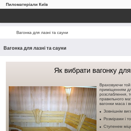
Пиломатеріали Київ
Вагонка для лазні та сауни
Вагонка для лазні та сауни
Як вибрати вагонку для
Враховуючи той
приміщенням дл
розслаблення, т
правильного мат
вагонки маса і в
Зовнішнім виг
Розмірами і 
Ступенем міцно